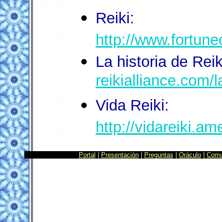
Reiki:
http://www.fortune
La historia de Rei
reikialliance.com/
Vida Reiki:
http://vidareiki.am
Portal
|
Presentación
|
Preguntas
|
Oráculo
|
Comu