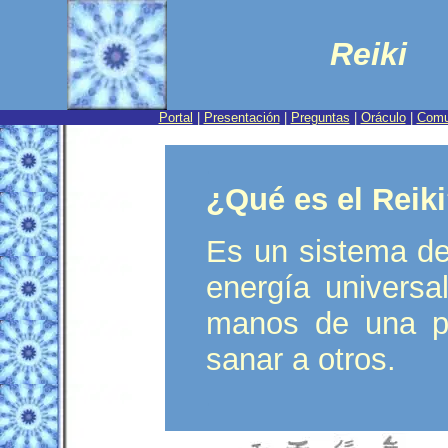
Reiki
Portal
|
Presentación
|
Preguntas
|
Oráculo
|
Comu
.
¿Qué es el Reik
Es un sistema de
energía universa
manos de una pe
sanar a otros
.
.