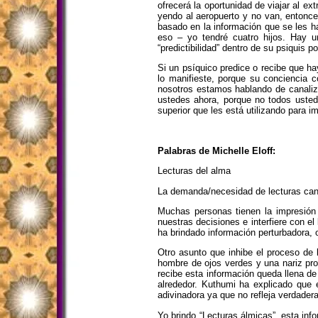
ofrecerá la oportunidad de viajar al e
yendo al aeropuerto y no van, entonces
basado en la información que se les h
eso – yo tendré cuatro hijos. Hay 
“predictibilidad” dentro de su psiquis 
Si un psíquico predice o recibe que h
lo manifieste, porque su conciencia c
nosotros estamos hablando de canaliza
ustedes ahora, porque no todos usted
superior que les está utilizando para i
Palabras de Michelle Eloff:
Lecturas del alma
La demanda/necesidad de lecturas cana
Muchas personas tienen la impresión 
nuestras decisiones e interfiere con e
ha brindado información perturbadora, o
Otro asunto que inhibe el proceso de 
hombre de ojos verdes y una nariz pro
recibe esta información queda llena d
alrededor. Kuthumi ha explicado que 
adivinadora ya que no refleja verdader
Yo brindo “Lecturas álmicas”, esta in