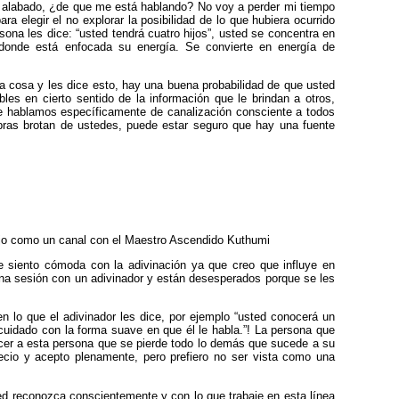
den, alabado, ¿de que me está hablando? No voy a perder mi tiempo
a elegir el no explorar la posibilidad de lo que hubiera ocurrido
ona les dice: “usted tendrá cuatro hijos”, usted se concentra en
 donde está enfocada su energía. Se convierte en energía de
a cosa y les dice esto, hay una buena probabilidad de que usted
es en cierto sentido de la información que le brindan a otros,
le hablamos específicamente de canalización consciente a todos
bras brotan de ustedes, puede estar seguro que hay una fuente
ajo como un canal con el Maestro Ascendido Kuthumi
e siento cómoda con la adivinación ya que creo que influye en
 una sesión con un adivinador y están desesperados porque se les
en lo que el adivinador les dice, por ejemplo “usted conocerá un
cuidado con la forma suave en que él le habla.”! La persona que
ocer a esta persona que se pierde todo lo demás que sucede a su
recio y acepto plenamente, pero prefiero no ser vista como una
ted reconozca conscientemente y con lo que trabaje en esta línea