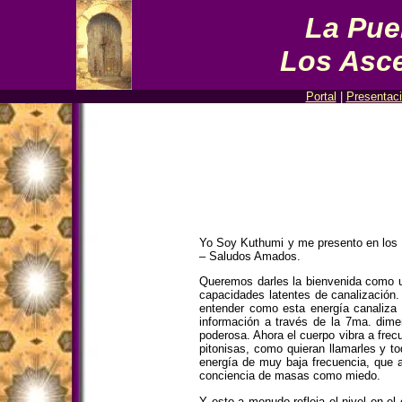
La Pue
Los Asc
Portal
|
Presentac
Yo Soy Kuthumi y me presento en los Ra
– Saludos Amados.
Queremos darles la bienvenida como un
capacidades latentes de canalización.
entender como esta energía canaliza 
información a través de la 7ma. dim
poderosa. Ahora el cuerpo vibra a frec
pitonisas, como quieran llamarles y to
energía de muy baja frecuencia, que 
conciencia de masas como miedo.
Y esto a menudo refleja el nivel en el