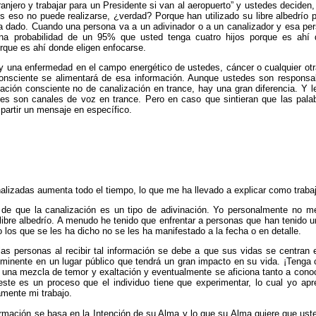
xtranjero y trabajar para un Presidente si van al aeropuerto” y ustedes deci
 eso no puede realizarse, ¿verdad? Porque han utilizado su libre albedrío par
a dado. Cuando una persona va a un adivinador o a un canalizador y esa pers
una probabilidad de un 95% que usted tenga cuatro hijos porque es ahí
porque es ahí donde eligen enfocarse.
ay una enfermedad en el campo energético de ustedes, cáncer o cualquier otr
onsciente se alimentará de esa información. Aunque ustedes son responsabl
ción consciente no de canalización en trance, hay una gran diferencia. Y 
es son canales de voz en trance. Pero en caso que sintieran que las pala
mpartir un mensaje en específico.
lizadas aumenta todo el tiempo, lo que me ha llevado a explicar como trab
de que la canalización es un tipo de adivinación. Yo personalmente no m
l libre albedrío. A menudo he tenido que enfrentar a personas que han tenido
 los que se les ha dicho no se les ha manifestado a la fecha o en detalle.
las personas al recibir tal información se debe a que sus vidas se centran 
minente en un lugar público que tendrá un gran impacto en su vida. ¡Tenga 
e una mezcla de temor y exaltación y eventualmente se aficiona tanto a con
este es un proceso que el individuo tiene que experimentar, lo cual yo ap
amente mi trabajo.
formación se basa en la Intención de su Alma y lo que su Alma quiere que us