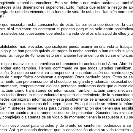
ngiriendo alcohol no canalicen. Esto se debe a que estas sustancias tambié
ustedes a las dimensiones superiores. Esto implica que están a riesgo de ab
ergía de ustedes viviendo de la fuerza de vida de ustedes. También corren e
en?
 que necesitan estar conscientes de esto. Es por esto que decimos, la cana
nces ni si molesten en comenzar el proceso porque no solo están poniéndos
n a ustedes con cuestiones que afectan la vida de ellos o la salud de ellos y
abilidades más elevadas que cualquier pueda asumir en una vida al trabajar 
er algo y se han pasado quizás de tragos la noche anterior o han estado suje
ras. Si, luego de 48 horas esto se mantiene fuerte dentro de su ser entonces
l regalo maravilloso, maravilloso del crecimiento acelerado del Alma. Abre 
iendan esto también. Hemos confirmado ya que todos ustedes canalizan,
mación. Su cuerpo comenzará a responder a una información durmiente que y
nes de cuerpo físico comienzan a engordar. Otros perderán peso. Otros se se
lmente con preferencia por el chocolate, es grande y además necesidad de c
entemente, temporalmente algunas personas podríamos decir que durante cier
s actúan como transistores de información. También actúan como mecani
no todas tienen la mejor voluntad respecto al crecimiento de la humanidad e
tedes canalizarán información y esta posiblemente se almacenará en bolsone
son los puertos seguros del cuerpo físico. Es aquí donde se retiene la info
 Ser. Y ustedes tienen ideas para cursos o información que tienen que escribi
presentan cuadros o instrumentos que se le presentan. Suceden los invento
y complejas o sistemas de su vida o de momento tienen la respuesta a su prop
do un nuevo papel para ustedes y de pronto se sienten empoderados o se 
rso. Así que cuando decimos que la canalización afecta su vida también c