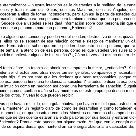
e atemorizarlos – nuestra intención es la de traerles a la realidad de la cana
iones y trabajar con sus Guías, con sus Maestros, con sus Ángeles, con
ederán a ellos de forma inconsciente, pero aún así la parte de ustedes que
ación intuitiva para una persona pero también sentirán que esa persona no es
Sucede que a ustedes se les dará información sobre otra persona sin que ell
bio con esa persona o para esa persona. ¿Entienden?
o o alguien que conocen y pueden ver el sendero destructivo de ellos quizás
si ellos no se separan de esa relación corren el riesgo de manifestar un c
ños. Pero ustedes saben que no le pueden decir esto a esa persona, que si 
este tema a la atención de esa persona, como es que ustedes ven su relació
odido manifestar alguno de tus sueños? ¿Cómo te ves a ti mismo dentro d
l tema aflore. La terapia de shock no siempre es la mejor, ¿entienden?. Y u
den ser directos pero otras necesitan ser gentiles, compasivos y necesitan
pio hijo. Y es por esto que les decimos que sean responsables, porque est
e esa persona tiene una tendencia al suicidio. Y ustedes le dicen a esa pers
 su intuición como un medidor, así como una herramienta de sanación. Suger
quien ustedes confían o aún si hay miembros de este grupo que desean reun
 de los otros. Y vean lo que pueden recibir.
ivas que hayan recibido, de la guía intuitiva que hayan recibido para ustede
á a mantener un registro claro de cómo se desarrollan y como fortalecen
 momentos, en que nosotros como los Maestros entraremos al campo de ener
es que se den cuenta estarán saliendo palabras por sus bocas y estarán dici
. ¿Entienden? Porque esto sucede por alguna razón. Así que con la energía
y de su espina dorsal que mantendrán su energía abierta a la capacidad de