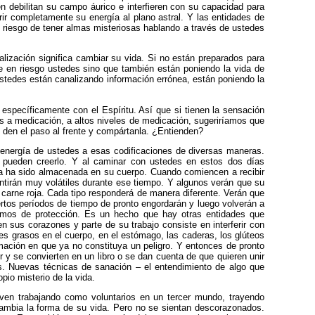
n debilitan su campo áurico e interfieren con su capacidad para
rir completamente su energía al plano astral. Y las entidades de
l riesgo de tener almas misteriosas hablando a través de ustedes
lización significa cambiar su vida. Si no están preparados para
e en riesgo ustedes sino que también están poniendo la vida de
 ustedes están canalizando información errónea, están poniendo la
específicamente con el Espíritu. Así que si tienen la sensación
tos a medicación, a altos niveles de medicación, sugeriríamos que
 den el paso al frente y compártanla. ¿Entienden?
la energía de ustedes a esas codificaciones de diversas maneras.
 pueden creerlo. Y al caminar con ustedes en estos dos días
a ha sido almacenada en su cuerpo. Cuando comiencen a recibir
ntirán muy volátiles durante ese tiempo. Y algunos verán que su
arne roja. Cada tipo responderá de manera diferente. Verán que
tos períodos de tiempo de pronto engordarán y luego volverán a
smos de protección. Es un hecho que hay otras entidades que
n sus corazones y parte de su trabajo consiste en interferir con
s grasos en el cuerpo, en el estómago, las caderas, los glúteos
rmación en que ya no constituya un peligro. Y entonces de pronto
r y se convierten en un libro o se dan cuenta de que quieren unir
s. Nuevas técnicas de sanación – el entendimiento de algo que
io misterio de la vida.
ven trabajando como voluntarios en un tercer mundo, trayendo
ambia la forma de su vida. Pero no se sientan descorazonados.