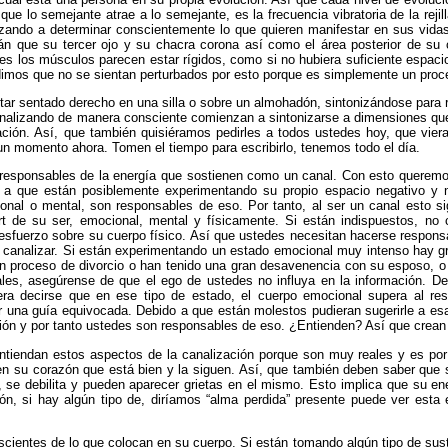
e lo semejante atrae a lo semejante, es la frecuencia vibratoria de la reji
ndo a determinar conscientemente lo que quieren manifestar en sus vidas 
rán que su tercer ojo y su chacra corona así como el área posterior de 
ces los músculos parecen estar rígidos, como si no hubiera suficiente espaci
edimos que no se sientan perturbados por esto porque es simplemente un pro
estar sentado derecho en una silla o sobre un almohadón, sintonizándose para r
nalizando de manera consciente comienzan a sintonizarse a dimensiones que
ción. Así, que también quisiéramos pedirles a todos ustedes hoy, que viera
un momento ahora. Tomen el tiempo para escribirlo, tenemos todo el día.
responsables de la energía que sostienen como un canal. Con esto queremos
o a que están posiblemente experimentando su propio espacio negativo y n
onal o mental, son responsables de eso. Por tanto, al ser un canal esto s
t de su ser, emocional, mental y físicamente. Si están indispuestos, no
esfuerzo sobre su cuerpo físico. Así que ustedes necesitan hacerse responsab
en canalizar. Si están experimentando un estado emocional muy intenso hay g
n proceso de divorcio o han tenido una gran desavenencia con su esposo, o 
les, asegúrense de que el ego de ustedes no influya en la información. De
ra decirse que en ese tipo de estado, el cuerpo emocional supera al res
r una guía equivocada. Debido a que están molestos pudieran sugerirle a e
ón y por tanto ustedes son responsables de eso. ¿Entienden? Así que crean u
ntiendan estos aspectos de la canalización porque son muy reales y es po
 en su corazón que está bien y la siguen. Así, que también deben saber que
se debilita y pueden aparecer grietas en el mismo. Esto implica que su ener
n, si hay algún tipo de, diríamos “alma perdida” presente puede ver esta e
scientes de lo que colocan en su cuerpo. Si están tomando algún tipo de sus