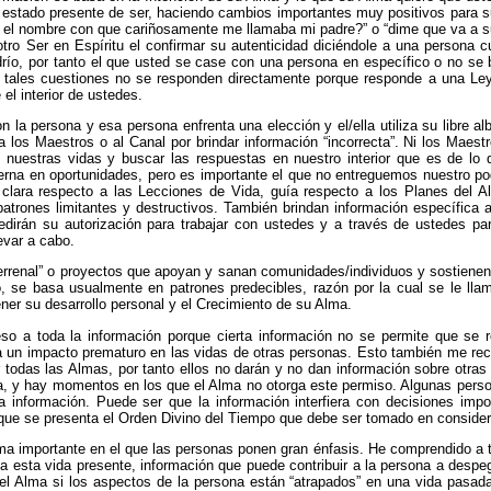
 estado presente de ser, haciendo cambios importantes muy positivos para s
ra el nombre con que cariñosamente me llamaba mi padre?” o “dime que va a s
ro Ser en Espíritu el confirmar su autenticidad diciéndole a una persona 
río, por tanto el que usted se case con una persona en específico o no se
es cuestiones no se responden directamente porque responde a una Ley Univ
el interior de ustedes.
 la persona y esa persona enfrenta una elección y el/ella utiliza su libre al
los Maestros o al Canal por brindar información “incorrecta”. Ni los Maestr
n nuestras vidas y buscar las respuestas en nuestro interior que es de lo
erna en oportunidades, pero es importante el que no entreguemos nuestro po
clara respecto a las Lecciones de Vida, guía respecto a los Planes del
atrones limitantes y destructivos. También brindan información específica 
edirán su autorización para trabajar con ustedes y a través de ustedes pa
evar a cabo.
errenal” o proyectos que apoyan y sanan comunidades/individuos y sostienen
ro, se basa usualmente en patrones predecibles, razón por la cual se le
ner su desarrollo personal y el Crecimiento de su Alma.
 a toda la información porque cierta información no se permite que se rev
 un impacto prematuro en las vidas de otras personas. Esto también me recu
 todas las Almas, por tanto ellos no darán y no dan información sobre otr
a, y hay momentos en los que el Alma no otorga este permiso. Algunas person
la información. Puede ser que la información interfiera con decisiones im
í que se presenta el Orden Divino del Tiempo que debe ser tomado en consider
ma importante en el que las personas ponen gran énfasis. He comprendido a 
a esta vida presente, información que puede contribuir a la persona a despe
 del Alma si los aspectos de la persona están “atrapados” en una vida 