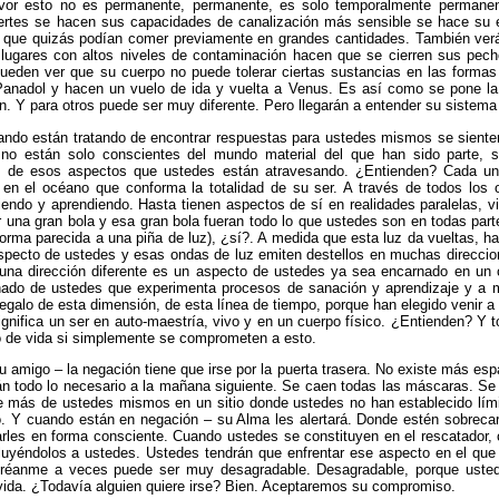
avor esto no es permanente, permanente, es solo temporalmente permanen
ertes se hacen sus capacidades de canalización más sensible se hace su 
que quizás podían comer previamente en grandes cantidades. También verán 
 lugares con altos niveles de contaminación hacen que se cierren sus pe
pueden ver que su cuerpo no puede tolerar ciertas sustancias en las forma
nadol y hacen un vuelo de ida y vuelta a Venus. Es así como se pone la 
 Y para otros puede ser muy diferente. Pero llegarán a entender su sistema 
ndo están tratando de encontrar respuestas para ustedes mismos se sienten
no están solo conscientes del mundo material del que han sido parte, 
s de esos aspectos que ustedes están atravesando. ¿Entienden? Cada uno
en el océano que conforma la totalidad de su ser. A través de todos los 
endo y aprendiendo. Hasta tienen aspectos de sí en realidades paralelas, v
r una gran bola y esa gran bola fueran todo lo que ustedes son en todas par
ne forma parecida a una piña de luz), ¿sí?. A medida que esta luz da vueltas
specto de ustedes y esas ondas de luz emiten destellos en muchas direccio
una dirección diferente es un aspecto de ustedes ya sea encarnado en un c
nado de ustedes que experimenta procesos de sanación y aprendizaje y a 
galo de esta dimensión, de esta línea de tiempo, porque han elegido venir a
significa un ser en auto-maestría, vivo y en un cuerpo físico. ¿Entienden? Y
o de vida si simplemente se comprometen a esto.
u amigo – la negación tiene que irse por la puerta trasera. No existe más es
án todo lo necesario a la mañana siguiente. Se caen todas las máscaras. Se
 más de ustedes mismos en un sitio donde ustedes no han establecido límite
cto. Y cuando están en negación – su Alma les alertará. Donde estén sobreca
rles en forma consciente. Cuando ustedes se constituyen en el rescatador,
uyéndolos a ustedes. Ustedes tendrán que enfrentar ese aspecto en el que 
 créanme a veces puede ser muy desagradable. Desagradable, porque ust
ida. ¿Todavía alguien quiere irse? Bien. Aceptaremos su compromiso.