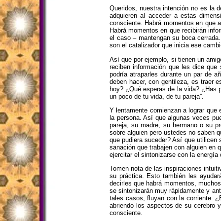
Queridos, nuestra intención no es la d
adquieren al acceder a estas dimens
consciente. Habrá momentos en que acc
Habrá momentos en que recibirán inform
el caso – mantengan su boca cerrada. 
son el catalizador que inicia ese cam
Así que por ejemplo, si tienen un amig
reciben información que les dice que 
podría atraparles durante un par de a
deben hacer, con gentileza, es traer 
hoy? ¿Qué esperas de la vida? ¿Has p
un poco de tu vida, de tu pareja”.
Y lentamente comienzan a lograr que e
la persona. Así que algunas veces pue
pareja, su madre, su hermano o su pro
sobre alguien pero ustedes no saben qu
que pudiera suceder? Así que utilicen
sanación que trabajen con alguien en 
ejercitar el sintonizarse con la energía
Tomen nota de las inspiraciones intuit
su práctica. Esto también les ayudar
decirles que habrá momentos, muchos
se sintonizarán muy rápidamente y ant
tales casos, fluyan con la corriente
abriendo los aspectos de su cerebro 
consciente.