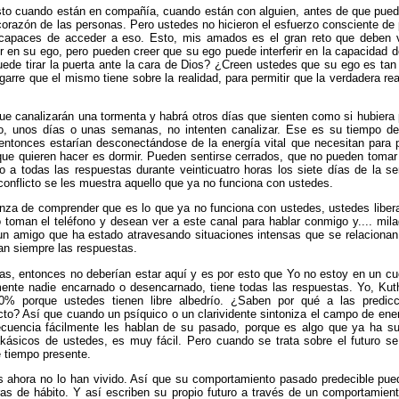
to cuando están en compañía, cuando están con alguien, antes de que pueda
 corazón de las personas. Pero ustedes no hicieron el esfuerzo consciente de
apaces de acceder a eso. Esto, mis amados es el gran reto que deben ve
n su ego, pero pueden creer que su ego puede interferir en la capacidad de
de tirar la puerta ante la cara de Dios? ¿Creen ustedes que su ego es tan
agarre que el mismo tiene sobre la realidad, para permitir que la verdadera r
ue canalizarán una tormenta y habrá otros días que sienten como si hubiera
o, unos días o unas semanas, no intenten canalizar. Ese es su tiempo de
ntonces estarían desconectándose de la energía vital que necesitan para 
ue quieren hacer es dormir. Pueden sentirse cerrados, que no pueden tomar 
a todas las respuestas durante veinticuatro horas los siete días de la se
nflicto se les muestra aquello que ya no funciona con ustedes.
nza de comprender que es lo que ya no funciona con ustedes, ustedes liber
 toman el teléfono y desean ver a este canal para hablar conmigo y.... mila
n amigo que ha estado atravesando situaciones intensas que se relacionan 
an siempre las respuestas.
as, entonces no deberían estar aquí y es por esto que Yo no estoy en un cuer
amente nadie encarnado o desencarnado, tiene todas las respuestas. Yo, Ku
0% porque ustedes tienen libre albedrío. ¿Saben por qué a las predic
to? Así que cuando un psíquico o un clarividente sintoniza el campo de ene
ecuencia fácilmente les hablan de su pasado, porque es algo que ya ha s
 akásicos de ustedes, es muy fácil. Pero cuando se trata sobre el futuro 
e tiempo presente.
es ahora no lo han vivido. Así que su comportamiento pasado predecible pued
ras de hábito. Y así escriben su propio futuro a través de un comportamien