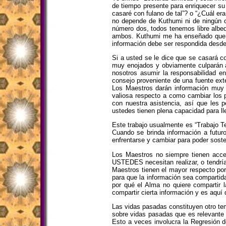
de tiempo presente para enriquecer su
casaré con fulano de tal”? o “¿Cuál e
no depende de Kuthumi ni de ningún ot
número dos, todos tenemos libre albed
ambos. Kuthumi me ha enseñado que tal
información debe ser respondida desde 
Si a usted se le dice que se casará con
muy enojados y obviamente culparán a 
nosotros asumir la responsabilidad e
consejo proveniente de una fuente ext
Los Maestros darán información muy 
valiosa respecto a como cambiar los p
con nuestra asistencia, así que les p
ustedes tienen plena capacidad para ll
Este trabajo usualmente es “Trabajo T
Cuando se brinda información a futu
enfrentarse y cambiar para poder soste
Los Maestros no siempre tienen acceso
USTEDES necesitan realizar, o tendría
Maestros tienen el mayor respecto por
para que la información sea compartid
por qué el Alma no quiere compartir 
compartir cierta información y es aqu
Las vidas pasadas constituyen otro te
sobre vidas pasadas que es relevante 
Esto a veces involucra la Regresión