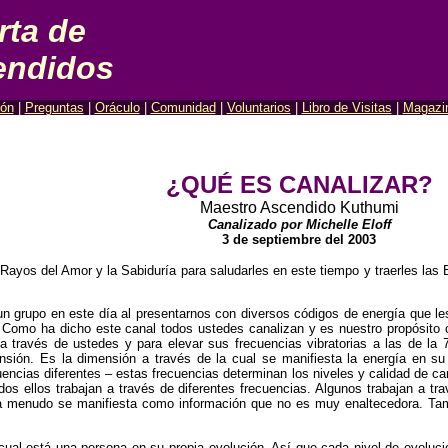
rta de
endidos
ión
|
Preguntas
|
Oráculo
|
Comunidad
|
Voluntarios
|
Libro de Visitas
|
Magazi
¿QUÉ ES CANALIZAR?
Maestro Ascendido Kuthumi
Canalizado por Michelle Eloff
3 de septiembre del 2003
yos del Amor y la Sabiduría para saludarles en este tiempo y traerles las B
 grupo en este día al presentarnos con diversos códigos de energía que le
 Como ha dicho este canal todos ustedes canalizan y es nuestro propósito 
a través de ustedes y para elevar sus frecuencias vibratorias a las de la
ensión. Es la dimensión a través de la cual se manifiesta la energía en
uencias diferentes – estas frecuencias determinan los niveles y calidad de c
dos ellos trabajan a través de diferentes frecuencias. Algunos trabajan a tra
a menudo se manifiesta como información que no es muy enaltecedora. Tamb
 cual está una persona en su propia evolución. Así que cada nivel de evoluc