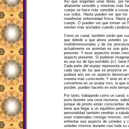
Así que engordan unas libras, por f
altamente sensible y mientras más fu
cuerpo se hace más sensible a cosas 
sus oídos. Hasta pueden ver que los
manifestar enfermedad física. Hasta 
cuerpo. O pueden ver que toman un Pa
sienten más anclados cuando canalizan.
Como un canal, también verán que cua
que debido a que ahora ustedes ya 
multidimensionales y de los proceso
actualmente se asientan es una gota 
presente. Y esos aspectos están creci
aspecto presente. Si pudieran imagina
es una luz de tipo estróbilo (n.t. tie
Cada parte del espejo representa un a
cada rayo de luz que se proyecta en 
pudiera aún ser un aspecto desencar
manera más consciente. Y este es el re
convertirse en un avatar vivo, lo que 
posible, pueden hacerlo en este tiemp
Por tanto, trabajando como un canal, s
justo durante una cena nocturna, sabr
porque de pronto están conscientes de
tiene que llegar a un equilibrio perfe
personalidad también vendrán a saluda
sean maternales consigo mismos, incl
enfrentar ese aspecto de ustedes y
ustedes mismos durante casi toda su v