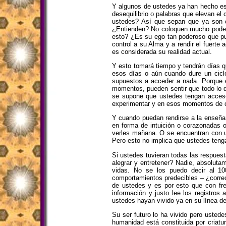
Y algunos de ustedes ya han hecho es
desequilibrio o palabras que elevan el
ustedes? Así que sepan que ya son c
¿Entienden? No coloquen mucho poder e
esto? ¿Es su ego tan poderoso que pue
control a su Alma y a rendir el fuerte 
es considerada su realidad actual.
Y esto tomará tiempo y tendrán días q
esos días o aún cuando dure un cicl
supuestos a acceder a nada. Porque e
momentos, pueden sentir que todo lo q
se supone que ustedes tengan acceso 
experimentar y en esos momentos de co
Y cuando puedan rendirse a la enseña
en forma de intuición o corazonadas o
verles mañana. O se encuentran con u
Pero esto no implica que ustedes teng
Si ustedes tuvieran todas las respuest
alegrar y entretener? Nadie, absolut
vidas. No se los puedo decir al 10
comportamientos predecibles – ¿correc
de ustedes y es por esto que con fr
información y justo lee los registros
ustedes hayan vivido ya en su línea d
Su ser futuro lo ha vivido pero usted
humanidad está constituida por criatu