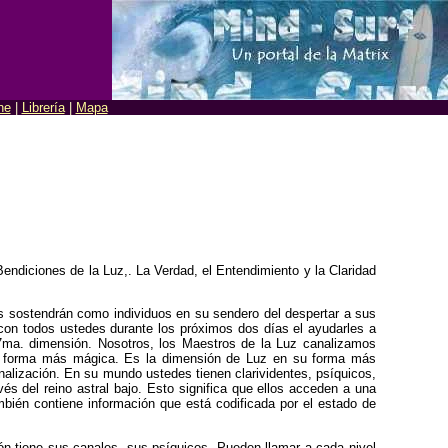
ne
|
Librería
|
Mapa
endiciones de la Luz,. La Verdad, el Entendimiento y la Claridad
s sostendrán como individuos en su sendero del despertar a sus
con todos ustedes durante los próximos dos días el ayudarles a
 7ma. dimensión. Nosotros, los Maestros de la Luz canalizamos
 su forma más mágica. Es la dimensión de Luz en su forma más
analización. En su mundo ustedes tienen clarividentes, psíquicos,
vés del reino astral bajo. Esto significa que ellos acceden a una
ién contiene información que está codificada por el estado de
ión tiene sus canales, sus psíquicos. Pueden llamar a cada nivel