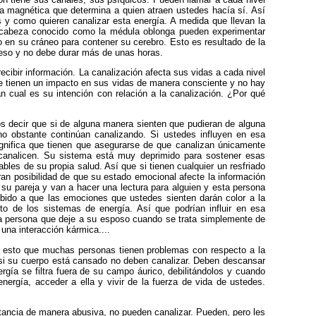
lla magnética que determina a quien atraen ustedes hacía sí. Así
y como quieren canalizar esta energía. A medida que llevan la
su cabeza conocido como la médula oblonga pueden experimentar
o en su cráneo para contener su cerebro. Esto es resultado de la
ceso y no debe durar más de unas horas.
ecibir información. La canalización afecta sus vidas a cada nivel
 tienen un impacto en sus vidas de manera consciente y no hay
n cual es su intención con relación a la canalización. ¿Por qué
 decir que si de alguna manera sienten que pudieran de alguna
o obstante continúan canalizando. Si ustedes influyen en esa
ignifica que tienen que asegurarse de que canalizan únicamente
 canalicen. Su sistema está muy deprimido para sostener esas
les de su propia salud. Así que si tienen cualquier un resfriado
ran posibilidad de que su estado emocional afecte la información
su pareja y van a hacer una lectura para alguien y esta persona
bido a que las emociones que ustedes sienten darán color a la
to de los sistemas de energía. Así que podrían influir en esa
sa persona que deje a su esposo cuando se trata simplemente de
na interacción kármica....
r esto que muchas personas tienen problemas con respecto a la
 si su cuerpo está cansado no deben canalizar. Deben descansar
gía se filtra fuera de su campo áurico, debilitándolos y cuando
nergía, acceder a ella y vivir de la fuerza de vida de ustedes.
tancia de manera abusiva, no pueden canalizar. Pueden, pero les