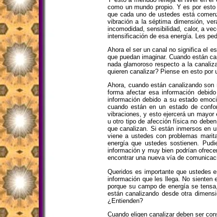
como un mundo propio. Y es por esto qu
que cada uno de ustedes está comenza
vibración a la séptima dimensión, ve
incomodidad, sensibilidad, calor, a ve
intensificación de esa energía. Les p
Ahora el ser un canal no significa el 
que puedan imaginar. Cuando están ca
nada glamoroso respecto a la canaliza
quieren canalizar? Piense en esto por 
Ahora, cuando están canalizando son 
forma afectar esa información debid
información debido a su estado emoci
cuando están en un estado de confor
vibraciones, y esto ejercerá un mayor 
u otro tipo de afección física no deb
que canalizan. Si están inmersos en u
viene a ustedes con problemas marita
energía que ustedes sostienen. Pudie
información y muy bien podrían ofrece
encontrar una nueva vía de comunicaci
Queridos es importante que ustedes e
información que les llega. No sienten
porque su campo de energía se tensa, 
están canalizando desde otra dimensió
¿Entienden?
Cuando eligen canalizar deben ser con