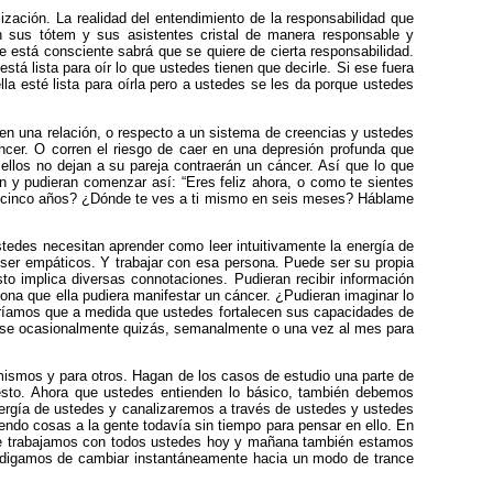
lización. La realidad del entendimiento de la responsabilidad que
 sus tótem y sus asistentes cristal de manera responsable y
 está consciente sabrá que se quiere de cierta responsabilidad.
tá lista para oír lo que ustedes tienen que decirle. Si ese fuera
a esté lista para oírla pero a ustedes se les da porque ustedes
 en una relación, o respecto a un sistema de creencias y ustedes
áncer. O corren el riesgo de caer en una depresión profunda que
ellos no dejan a su pareja contraerán un cáncer. Así que lo que
n y pudieran comenzar así: “Eres feliz ahora, o como te sientes
e cinco años? ¿Dónde te ves a ti mismo en seis meses? Háblame
stedes necesitan aprender como leer intuitivamente la energía de
 ser empáticos. Y trabajar con esa persona. Puede ser su propia
o implica diversas connotaciones. Pudieran recibir información
ona que ella pudiera manifestar un cáncer. ¿Pudieran imaginar lo
iríamos que a medida que ustedes fortalecen sus capacidades de
irse ocasionalmente quizás, semanalmente o una vez al mes para
s mismos y para otros. Hagan de los casos de estudio una parte de
 esto. Ahora que ustedes entienden lo básico, también debemos
gía de ustedes y canalizaremos a través de ustedes y ustedes
endo cosas a la gente todavía sin tiempo para pensar en ello. En
 que trabajamos con todos ustedes hoy y mañana también estamos
, digamos de cambiar instantáneamente hacia un modo de trance