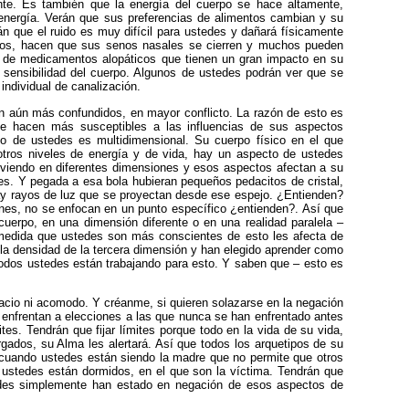
te. Es también que la energía del cuerpo se hace altamente,
energía. Verán que sus preferencias de alimentos cambian y su
que el ruido es muy difícil para ustedes y dañará físicamente
chos, hacen que sus senos nasales se cierren y muchos pueden
s de medicamentos alopáticos que tienen un gran impacto en su
sensibilidad del cuerpo. Algunos de ustedes podrán ver que se
individual de canalización.
 aún más confundidos, en mayor conflicto. La razón de esto es
se hacen más susceptibles a las influencias de sus aspectos
 de ustedes es multidimensional. Su cuerpo físico en el que
otros niveles de energía y de vida, hay un aspecto de ustedes
iviendo en diferentes dimensiones y esos aspectos afectan a su
tes. Y pegada a esa bola hubieran pequeños pedacitos de cristal,
, hay rayos de luz que se proyectan desde ese espejo. ¿Entienden?
nes, no se enfocan en un punto específico ¿entienden?. Así que
uerpo, en una dimensión diferente o en una realidad paralela –
medida que ustedes son más conscientes de esto les afecta de
 la densidad de la tercera dimensión y han elegido aprender como
 todos ustedes están trabajando para esto. Y saben que – esto es
pacio ni acomodo. Y créanme, si quieren solazarse en la negación
 enfrentan a elecciones a las que nunca se han enfrentado antes
s. Tendrán que fijar límites porque todo en la vida de su vida,
rgados, su Alma les alertará. Así que todos los arquetipos de su
 cuando ustedes están siendo la madre que no permite que otros
ustedes están dormidos, en el que son la víctima. Tendrán que
edes simplemente han estado en negación de esos aspectos de