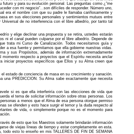
u futuro y para su evolución personal. Las preguntas como ¿”me
uceder con mi negocio”...son difíciles de responder. Número uno,
cual era el nombre con que su padre le llamaba cariñosamente y
 basa en sus elecciones personales y sentimientos mutuos entre
ersal de no interferencia con el libre albedrío, por tanto tal
bedrío y elige declinar una propuesta y se retira, ustedes estarán
os ni el canal pueden culparse por el libre albedrío. Depende de
 que trata mi Curso de Canalización. Todos necesitamos guía y
der a esa fuente y permitamos que ella gobierne nuestras vidas.
 Alma y sus Propósitos, además de información extremadamente
al momento respecto a proyectos que el Espíritu necesita anclar
ra iniciar proyectos específicos que Ellos y su Alma creen que
 el estado de conciencia de masa en su crecimiento y sanación.
 llama una PREDICCION. Su Alma sabe exactamente que necesita
ele si es que ella interferiría con las elecciones de vida que
erda el tema de solicitar información sobre otras personas. Los
as personas a menos que el Alma de esa persona otorgue permiso
as se ofenden y esto hace surgir el temor y la duda respecto al
portantes de vida, o simplemente porque no es el momento para
ación.
través de esto que los Maestros solamente brindarán información
garse de viejas líneas de tiempo y estar completamente en esta.
pasada, todo esto lo enseño en mis TALLERES DE FIN DE SEMANA