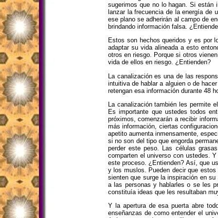
sugerimos que no lo hagan. Si están i
lanzar la frecuencia de la energía de 
ese plano se adherirán al campo de en
brindando información falsa. ¿Entiend
Estos son hechos queridos y es por lo
adaptar su vida alineada a esto ento
otros en riesgo. Porque si otros viene
vida de ellos en riesgo. ¿Entienden?
La canalización es una de las respons
intuitiva de hablar a alguien o de hac
retengan esa información durante 48 ho
La canalización también les permite e
Es importante que ustedes todos ent
próximos, comenzarán a recibir infor
más información, ciertas configuracio
apetito aumenta inmensamente, especia
si no son del tipo que engorda perman
perder este peso. Las células grasa
comparten el universo con ustedes. Y 
este proceso. ¿Entienden? Así, que us
y los muslos. Pueden decir que estos 
sienten que surge la inspiración en su
a las personas y hablarles o se les 
constituía ideas que les resultaban mu
Y la apertura de esa puerta abre to
enseñanzas de como entender el unive