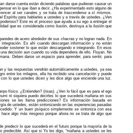
n darse cuenta están diciendo palabras que pudieran causar un
 pensar en lo que iban a decir. ¿Ha experimentado esto alguno de
ncer al ser canales y se trata de trascenderse a sí mismos.
l Espíritu para hablarles a ustedes y a través de ustedes. ¿Ven
 poderoso? Este es el proceso que ayuda a su ego a entregar el
ealidad que es considerada como ilusión, destruya a la ilusión que
 paredes de acero alrededor de sus chacras y no logran nada. En
 integración. Es ahí cuando descargan información y no están
poder sostener lo que están descargando e integrando. En esos
una decisión aun cuando su vida dependiera de ello. Fluyan. No
mana. Deben darse un espacio para aprender, para sentir, para
an y las respuestas vendrán automáticamente a ustedes, ya sea
gro entre los milagros, ella ha recibido una cancelación y puede
con lo que ustedes dicen y les dice algo que enciende una luz.
po físico. ¿Entienden? (risas). ¿Ven lo fácil que es para el ego
thumi ni siquiera puedo decirles lo que sucederá mañana en sus
ciones se les llama predicciones? Es información basada en
rgía de ustedes, están sintonizando en las experiencias pasadas
ucedido. Y un buen psíquico simplemente se sintoniza con esa
se hace algo más riesgoso porque ahora no se trata de algo que
e predecir lo que sucederá en el futuro porque la mayoría de la
to predecible. Así que si Yo les digo, “mañana a ustedes se les