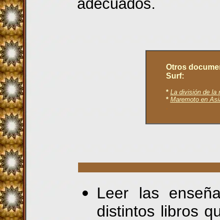
adecuados.
.
Otros documen
Surf:
*
La división de la 
*
Maremoto en Asi
.
Leer las enseña
distintos libros 