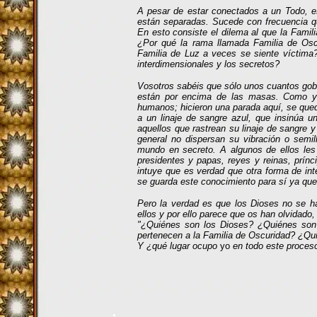
A pesar de estar conectados a un Todo, es
están separadas. Sucede con frecuencia q
En esto consiste el dilema al que la Fami
¿Por qué la rama llamada Familia de Os
Familia de Luz a veces se siente víctima?
interdimensionales y los secretos?
Vosotros sabéis que sólo unos cuantos go
están por encima de las masas. Como y
humanos; hicieron una parada aquí, se que
a un linaje de sangre azul, que insinúa u
aquellos que rastrean su linaje de sangre y
general no dispersan su vibración o semil
mundo en secreto. A algunos de ellos les 
presidentes y papas, reyes y reinas, prínc
intuye que es verdad que otra forma de i
se guarda este conocimiento para sí ya que 
Pero la verdad es que los Dioses no se h
ellos y por ello parece que os han olvidado
"¿Quiénes son los Dioses? ¿Quiénes son 
pertenecen a la Familia de Oscuridad? ¿Qu
Y ¿qué lugar ocupo
yo
en todo este proce
.