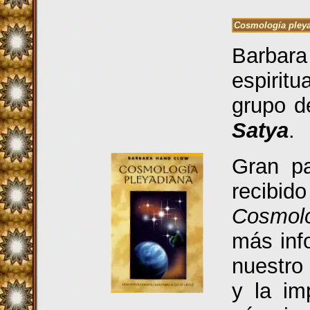
Cosmología pley
Barbara
espirit
grupo d
Satya
.
Gran pa
recibi
Cosmolo
más inf
nuestro
y la im