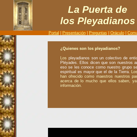
La Puerta de
los Pleyadianos
Portal
|
Presentación
|
Preguntas
|
Oráculo
|
Comu
.
¿Quienes son los pleyadianos?
Los
pleyadianos son un colectivo de ent
Pl
é
yades. Ellos dicen que son
nuestros an
eso se les co
n
oce como nuestro grupo sem
espiritual es mayor que el de la Tierra.
Los
han ofrecido como maestros nuestros par
acerca de lo mucho que ellos saben, ya 
información.
.