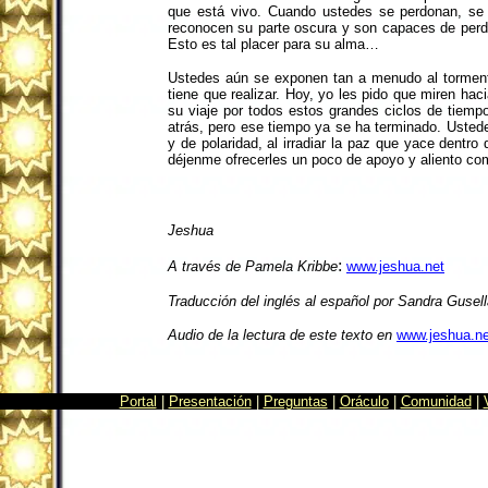
que está vivo. Cuando ustedes se perdonan, se a
reconocen su parte oscura y son capaces de perd
Esto es tal placer para su alma…
Ustedes aún se exponen tan a menudo al torment
tiene que realizar. Hoy, yo les pido que miren ha
su viaje por todos estos grandes ciclos de tiem
atrás, pero ese tiempo ya se ha terminado. Usted
y de polaridad, al irradiar la paz que yace dentr
déjenme ofrecerles un poco de apoyo y aliento c
Jeshua
:
A través de Pamela Kribbe
www.jeshua.net
Traducción del inglés al español por Sandra Gusel
Audio de la lectura de este texto en
www.jeshua.ne
Portal
|
Presentación
|
Preguntas
|
Oráculo
|
Comunidad
|