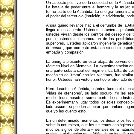
Un aspecto positivo de la sociedad de la Atlántid
La batalla de poder entre el hombre y la mujer, e
formó parte de la Atlántida. La energía femenina 
el poder del tercer ojo (intuición, clarividencia, pode
Ahora quiero llevarlos hacia el derrumbe de la At
llegar a un acuerdo. Ustedes estuvieron profun
ustedes vivían desde los centros del deseo y del t
punto, ustedes se enamoraron de las posibilida
superiores. Ustedes aplicaron ingeniería genétic
de
sentir
, que con esto estaban siendo irrespet
empatía y compasión.
La energía presente en esta etapa de perversión e
régimen Nazi en Alemania. La experimentación cruel 
una parte substancial del régimen. La falta de c
mecánico de ‘tratar’ con las víctimas, fue simila
horror. Ustedes han visto y sentido el otro lado de
Pero durante la Atlántida, ustedes fueron el ofens
‘vidas de ofensores’, su lado oscuro. Yo les es
modo. Todos nosotros somos parte de esta historia
Es experimentar y jugar todos los roles concebibl
lado oscuro, si pueden aceptar que también jugaron
que yo les cuento esto.
En un determinado momento, los desarrollos tecn
sobre la naturaleza, que los sistemas ecológicos e
muchos signos de alerta – señales de la natural
cuales la civilización de la Atlántida se inundó y s