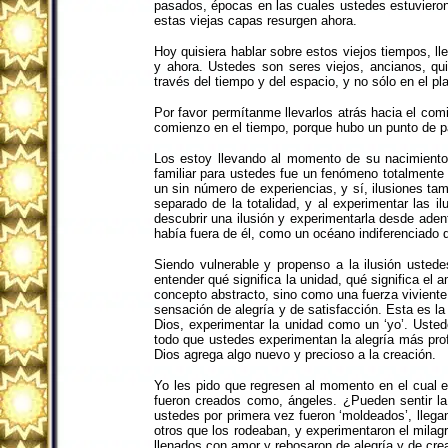
pasados, épocas en las cuales ustedes estuviero
estas viejas capas resurgen ahora.
Hoy quisiera hablar sobre estos viejos tiempos, 
y ahora. Ustedes son seres viejos, ancianos, qu
través del tiempo y del espacio, y no sólo en el pla
Por favor permítanme llevarlos atrás hacia el com
comienzo en el tiempo, porque hubo un punto de par
Los estoy llevando al momento de su nacimiento 
familiar para ustedes fue un fenómeno totalmente 
un sin número de experiencias, y sí, ilusiones ta
separado de la totalidad, y al experimentar las
descubrir una ilusión y experimentarla desde adent
había fuera de él, como un océano indiferenciado 
Siendo vulnerable y propenso a la ilusión ustede
entender qué significa la unidad, qué significa el 
concepto abstracto, sino como una fuerza viviente
sensación de alegría y de satisfacción. Esta es la
Dios, experimentar la unidad como un ‘yo’. Ustede
todo que ustedes experimentan la alegría más prof
Dios agrega algo nuevo y precioso a la creación.
Yo les pido que regresen al momento en el cual e
fueron creados como, ángeles. ¿Pueden sentir la 
ustedes por primera vez fueron ‘moldeados’, llegan
otros que los rodeaban, y experimentaron el milagr
llenados con amor y rebosaron de alegría y de crea