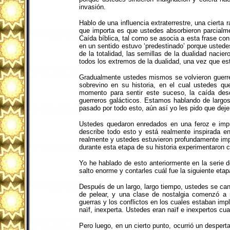
invasión.
Hablo de una influencia extraterrestre, una cierta
que importa es que ustedes absorbieron parcialm
Caída bíblica, tal como se asocia a esta frase con
en un sentido estuvo ‘predestinado’ porque ustedes
de la totalidad, las semillas de la dualidad nacie
todos los extremos de la dualidad, una vez que est
Gradualmente ustedes mismos se volvieron guerrero
sobrevino en su historia, en el cual ustedes q
momento para sentir este suceso, la caída desde
guerreros galácticos. Estamos hablando de largo
pasado por todo esto, aún así yo les pido que de
Ustedes quedaron enredados en una feroz e impresi
describe todo esto y está realmente inspirada 
realmente y ustedes estuvieron profundamente imp
durante esta etapa de su historia experimentaron 
Yo he hablado de esto anteriormente en la serie de
salto enorme y contarles cuál fue la siguiente etap
Después de un largo, largo tiempo, ustedes se cans
de pelear, y una clase de nostalgia comenzó a
guerras y los conflictos en los cuales estaban imp
naïf, inexperta. Ustedes eran naïf e inexpertos cu
Pero luego, en un cierto punto, ocurrió un despert