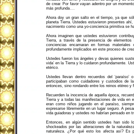
de crear. Por favor vayan adentro por un momento
más profunda….
Ahora doy un gran salto en el tiempo, ya que sól
planeta Tierra. Ustedes estuvieron presentes ahí,
nacimiento como una yo-conciencia primitiva se ha
Ahora imaginen que ustedes estuvieron contribuy
Tierra, a través de la presencia de elementos 
conciencias encarnaran en formas materiales 
profundamente implicados en este proceso de cr
Ustedes fueron los ángeles y devas quienes sustent
vida’ en la Tierra y lo cuidaron profundamente. U
etérico.
Ustedes llevan dentro recuerdos del ‘paraíso’ 
participaban como cuidadores y custodios de 
entonces, sino rondando entre los reinos etéreo y 
Recuerden la inocencia de aquella época, recue
Tierra y a todas las manifestaciones de vida en e
eran como niños jugando en el paraíso, siempr
expresarse libremente en un lugar seguro. A pesar
vida guiadoras y ustedes no habrían pensado en tr
Entonces, en algún sentido ustedes han sido lo
shockeados por las alteraciones de la naturalez
naturaleza. ¿Por qué esto los afecta así? Es 