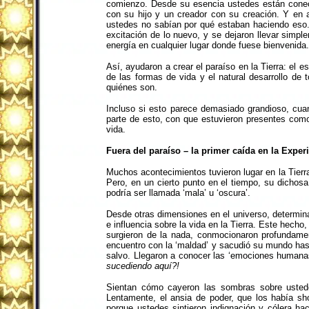
comienzo. Desde su esencia ustedes están conec
con su hijo y un creador con su creación. Y en a
ustedes no sabían por qué estaban haciendo eso. 
excitación de lo nuevo, y se dejaron llevar simp
energía en cualquier lugar donde fuese bienvenida.
Así, ayudaron a crear el paraíso en la Tierra: el e
de las formas de vida y el natural desarrollo 
quiénes son.
Incluso si esto parece demasiado grandioso, cua
parte de esto, con que estuvieron presentes como 
vida.
Fuera del paraíso – la primer
caída en la Exper
Muchos acontecimientos tuvieron lugar en la Tierra
Pero, en un cierto punto en el tiempo, su dichosa
podría ser llamada ‘mala’ u ‘oscura’.
Desde otras dimensiones en el universo, determina
e influencia sobre la vida en la Tierra. Este hech
surgieron de la nada, conmocionaron profundamen
encuentro con la ‘maldad’ y sacudió su mundo has
salvo. Llegaron a conocer las ‘emociones humanas’
sucediendo aquí?!
Sientan cómo cayeron las sombras sobre ustedes
Lentamente, el ansia de poder, que los había s
porque ustedes sintieron indignación y cólera hac