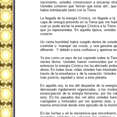
nacimiento, ustedes comenzaron a encarnar otr
Ustedes sintieron que ‘tenían que estar ahí’, que
había entrelazado tanto con la Tierra.
La llegada de la energía Crística,
mi llegada
a la 
capa de energía presente en la Tierra que me hubi
cual yo pude anclar la energía Crística a la Tierr
que yo representaba. En aquella época, ustedes f
corazón.
Un cierta humildad había surgido dentro de ustede
controlar o ‘manejar’ las cosas, y una genuina ap
diferente
. Y debido a esta confianza y apertura e
Yo era como un rayo de luz cayendo sobre la Tierr
núcleo divino. Ustedes fueron conmovidos por m
entonces la energía Crística los ha afectado prof
ahora. En todas esas vidas ustedes han intentado t
través de la enseñanza y de la sanación. Ustedes 
más justicia, equidad y amor a este planeta.
En aquella era, la era del despertar de la energí
demasiado rígidamente organizadas, a los modos a
emancipación de la energía femenina, por los v
esto. En los pasados dos mil años ustedes fuero
castigados y torturados por ser quienes eran, 
trauma emocional desde este episodio de la histori
En las luchas y en la resistencia que encontraron,