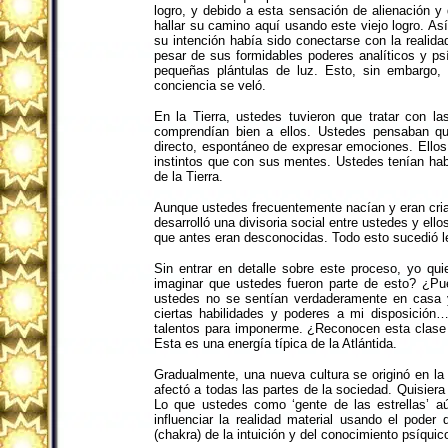
logro, y debido a esta sensación de alienación y 
hallar su camino aquí usando este viejo logro. As
su intención había sido conectarse con la realid
pesar de sus formidables poderes analíticos y p
pequeñas plántulas de luz. Esto, sin embargo, 
conciencia se veló.
En la Tierra, ustedes tuvieron que tratar con 
comprendían bien a ellos. Ustedes pensaban qu
directo, espontáneo de expresar emociones. Ellos
instintos que con sus mentes. Ustedes tenían habi
de la Tierra.
Aunque ustedes frecuentemente nacían y eran cri
desarrolló una divisoria social entre ustedes y el
que antes eran desconocidas. Todo esto sucedió l
Sin entrar en detalle sobre este proceso, yo qu
imaginar que ustedes fueron parte de esto? ¿Pu
ustedes no se sentían verdaderamente en casa 
ciertas habilidades y poderes a mi disposici
talentos para imponerme. ¿Reconocen esta clase 
Esta es una energía típica de la Atlántida.
Gradualmente, una nueva cultura se originó en la 
afectó a todas las partes de la sociedad. Quisiera
Lo que ustedes como ‘gente de las estrellas’ a
influenciar la realidad material usando el poder
(chakra) de la intuición y del conocimiento psíquic