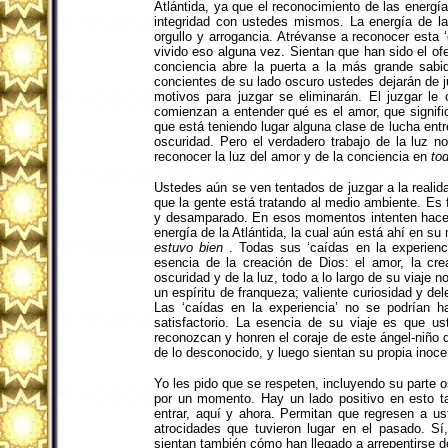
Atlántida, ya que el reconocimiento de las energ
integridad con ustedes mismos. La energía de la
orgullo y arrogancia. Atrévanse a reconocer esta
vivido eso alguna vez. Sientan que han sido el of
conciencia abre la puerta a la más grande sabid
concientes de su lado oscuro ustedes dejarán de j
motivos para juzgar se eliminarán. El juzgar l
comienzan a entender qué es el amor, que significa
que está teniendo lugar alguna clase de lucha entre
oscuridad. Pero el verdadero trabajo de la luz 
reconocer la luz del amor y de la conciencia en
to
Ustedes aún se ven tentados de juzgar a la realida
que la gente está tratando al medio ambiente. Es f
y desamparado. En esos momentos intenten hacer 
energía de la Atlántida, la cual aún está ahí en s
estuvo bien
. Todas sus ‘caídas en la experienci
esencia de la creación de Dios: el amor, la cre
oscuridad y de la luz, todo a lo largo de su viaje
un espíritu de franqueza; valiente curiosidad y del
Las ‘caídas en la experiencia’ no se podrían h
satisfactorio. La esencia de su viaje es que us
reconozcan y honren el coraje de este ángel-niño q
de lo desconocido, y luego sientan su propia inoc
Yo les pido que se respeten, incluyendo su parte os
por un momento. Hay un lado positivo en esto t
entrar, aquí y ahora. Permitan que regresen a u
atrocidades que tuvieron lugar en el pasado. Sí
sientan también cómo han llegado a arrepentirse d