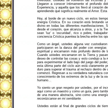
invertidos. Ustedes se volvieron las víctimas y
Llegaron a conocer íntimamente el profundo do
Experiencia, y aquella que los llevó al corazón d
aprendiendo qué significa realmente el Amor. Esta 
Hoy, al borde de un nuevo ciclo, en estos tiempo
energía Crística. En su corazón está brotando u
divino en todas las diferentes manifestaciones. 
desde el corazón, que alcanza a otros, y a la T
sean ‘luz’ o ‘oscuridad’, rico o pobre, trabaja
conciencia Crística puentea la brecha entre los op
Como un ángel, ustedes alguna vez custodiaron 
participaron en la danza del poder con energías
espiritual y encarnaron más profundo dentro de la
Cuando ustedes encarnaron en la Tierra y pasar
deseo de controlar las cosas y esto condujo a la r
para experimentar el lado bajo del juego del poder
esta última parte del ciclo aún está claramente 
duro para superar el trauma al rechazo dentro de 
comenzó. Regresan a su verdadera naturaleza co
conocimiento de los extremos de la luz y de la o
humano…
Yo siento un gran respeto por ustedes, por el inc
aquí como un maestro y como un guía, pero tambi
de una manera abstracta, sino como una energí
reconózcanse en mi semblante.
Ustedes están al final de grandes ciclos de tie