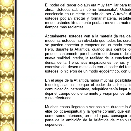
El poder del tercer ojo aún era muy familiar para
alma. Ustedes sabían ‘cómo funcionaba’. Ustede
conciencia en un cierto estado del ser. A través 
ustedes podían afectar y formar materia, establ
modo, ustedes literalmente podían mover la materi
tiempos más recientes.
Actualmente, ustedes ven a la materia (la realida
moderna, ustedes han olvidado que todos los seres
se pueden conectar y cooperar de un modo creat
Pero, durante la Atlántida, cuando sus centros 
predominantemente por el centro del deseo o del 
nueva realidad interior, la realidad de la concie
densa de la Tierra, sus inspiraciones tiernas y
excesivo del deseo mezclado con el poder del terce
ustedes lo hicieron de un modo egocéntrico, con una
En el auge de la Atlántida había muchas posibilid
tecnología actual, porque el poder de la telepa
comunicación instantánea, telepática tenía lugar e
dejar el cuerpo concientemente y viajar por los a
y era efectuada.
Muchas cosas llegaron a ser posibles durante la A
elite política-espiritual y la ‘gente común’, que 
como seres inferiores, un medio para conseguir u
parte de la ambición de la Atlántida de manipul
superiores.