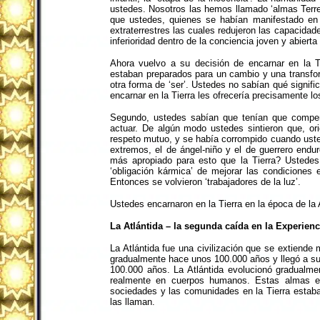
ustedes. Nosotros las hemos llamado ‘almas Terres
que ustedes, quienes se habían manifestado en l
extraterrestres las cuales redujeron las capacida
inferioridad dentro de la conciencia joven y abierta
Ahora vuelvo a su decisión de encarnar en la 
estaban preparados para un cambio y una transform
otra forma de ‘ser’. Ustedes no sabían qué signi
encarnar en la Tierra les ofrecería precisamente l
Segundo, ustedes sabían que tenían que compens
actuar. De algún modo ustedes sintieron que, or
respeto mutuo, y se había corrompido cuando usted
extremos, el de ángel-niño y el de guerrero endu
más apropiado para esto que la Tierra? Ustedes
‘obligación kármica’ de mejorar las condiciones 
Entonces se volvieron ‘trabajadores de la luz’.
Ustedes encarnaron en la Tierra en la época de la 
La Atlántida – la segunda caída en la Experienc
La Atlántida fue una civilización que se extiende 
gradualmente hace unos 100.000 años y llegó a su 
100.000 años. La Atlántida evolucionó gradualmen
realmente en cuerpos humanos. Estas almas en 
sociedades y las comunidades en la Tierra estab
las llaman.