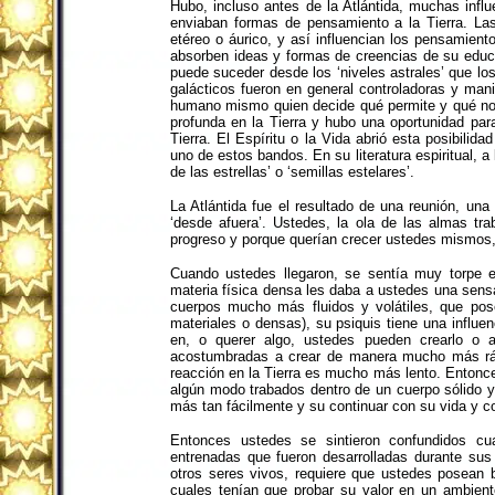
Hubo, incluso antes de la Atlántida, muchas influ
enviaban formas de pensamiento a la Tierra. La
etéreo o áurico, y así influencian los pensamie
absorben ideas y formas de creencias de su educ
puede suceder desde los ‘niveles astrales’ que l
galácticos fueron en general controladoras y man
humano mismo quien decide qué permite y qué no.
profunda en la Tierra y hubo una oportunidad pa
Tierra. El Espíritu o la Vida abrió esta posibilid
uno de estos bandos. En su literatura espiritual, 
de las estrellas’ o ‘semillas estelares’.
La Atlántida fue el resultado de una reunión, un
‘desde afuera’. Ustedes, la ola de las almas tr
progreso y porque querían crecer ustedes mismos,
Cuando ustedes llegaron, se sentía muy torpe e
materia física densa les daba a ustedes una sen
cuerpos mucho más fluidos y volátiles, que pos
materiales o densas), su psiquis tiene una influ
en, o querer algo, ustedes pueden crearlo o 
acostumbradas a crear de manera mucho más rápi
reacción en la Tierra es mucho más lento. Entonc
algún modo trabados dentro de un cuerpo sólido y 
más tan fácilmente y su continuar con su vida y co
Entonces ustedes se sintieron confundidos cu
entrenadas que fueron desarrolladas durante sus
otros seres vivos, requiere que ustedes posean 
cuales tenían que probar su valor en un ambien