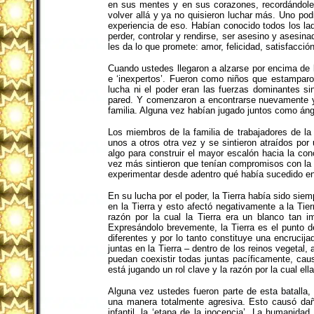
en sus mentes y en sus corazones, recordándole
volver allá y ya no quisieron luchar más. Uno pod
experiencia de eso. Habían conocido todos los la
perder, controlar y rendirse, ser asesino y asesin
les da lo que promete: amor, felicidad, satisfacc
Cuando ustedes llegaron a alzarse por encima de l
e ‘inexpertos’. Fueron como niños que estamparo
lucha ni el poder eran las fuerzas dominantes si
pared. Y comenzaron a encontrarse nuevamente 
familia. Alguna vez habían jugado juntos como áng
Los miembros de la familia de trabajadores de l
unos a otros otra vez y se sintieron atraídos p
algo para construir el mayor escalón hacia la con
vez más sintieron que tenían compromisos con la
experimentar desde adentro qué había sucedido en 
En su lucha por el poder, la Tierra había sido sie
en la Tierra y esto afectó negativamente a la Tier
razón por la cual la Tierra era un blanco tan i
Expresándolo brevemente, la Tierra es el punto 
diferentes y por lo tanto constituye una encruci
juntas en la Tierra – dentro de los reinos vegeta
puedan coexistir todas juntas pacíficamente, cau
está jugando un rol clave y la razón por la cual ell
Alguna vez ustedes fueron parte de esta batalla, 
una manera totalmente agresiva. Esto causó dañ
infantil, la ‘etapa de la inocencia’. La humanida