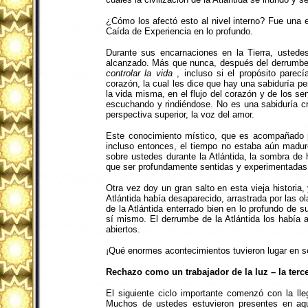
¿Cómo los afectó esto al nivel interno? Fue una 
Caída de Experiencia en lo profundo.
Durante sus encarnaciones en la Tierra, ustede
alcanzado. Más que nunca, después del derrumbe de
controlar la vida
, incluso si el propósito parec
corazón, la cual les dice que hay una sabiduría p
la vida misma, en el flujo del corazón y de los se
escuchando y rindiéndose. No es una sabiduría cr
perspectiva superior, la voz del amor.
Este conocimiento místico, que es acompañado p
incluso entonces, el tiempo no estaba aún madur
sobre ustedes durante la Atlántida, la sombra de
que ser profundamente sentidas y experimentadas p
Otra vez doy un gran salto en esta vieja historia
Atlántida había desaparecido, arrastrada por las
de la Atlántida enterrado bien en lo profundo de
sí mismo. El derrumbe de la Atlántida los había
abiertos.
¡Qué enormes acontecimientos tuvieron lugar en s
Rechazo como un trabajador de la luz – la terc
El siguiente ciclo importante comenzó con la lle
Muchos de ustedes estuvieron presentes en aq