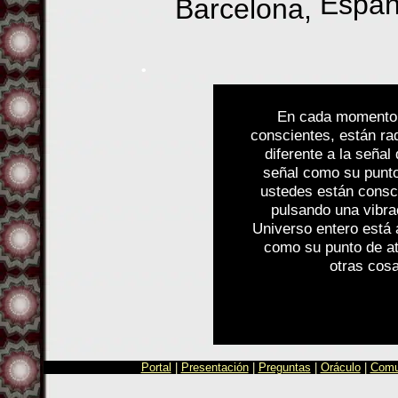
Espa
Barcelona,
.
En cada momento 
conscientes, están rad
diferente a la señal
señal como su punt
ustedes están consc
pulsando una vibrac
Universo entero está 
como su punto de at
otras cosa
Portal
|
Presentación
|
Preguntas
|
Oráculo
|
Comu