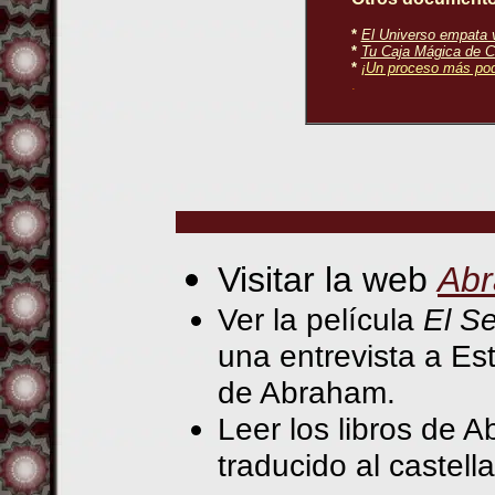
*
El Universo empata 
*
Tu Caja Mágica de C
*
¡Un proceso más pod
.
Visitar la web
Abr
Ver la película
El S
una entrevista a E
de Abraham.
Leer los libros de
traducido al castell