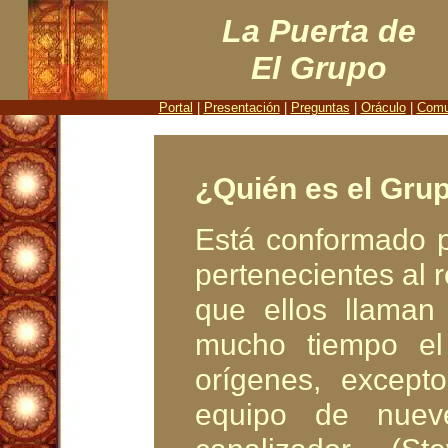
La Puerta de
El Grupo
Portal
|
Presentación
|
Preguntas
|
Oráculo
|
Comu
¿Quién es el Gru
Está conformado 
pertenecientes al 
que ellos llaman
mucho tiempo el
orígenes, excep
equipo de nuev