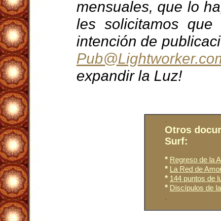
mensuales, que lo ha
les solicitamos que
intención de publicac
Pub@Lightworker.co
expandir la Luz!
.
Otros docu
Surf:
*
Regreso de la At
*
La Red de Amor 
*
144 puntos de lu
*
Discípulos de la
.