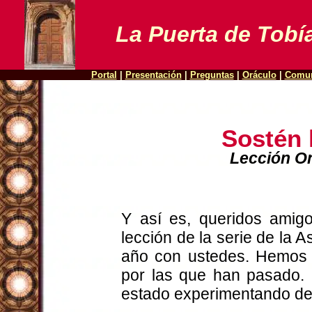
La Puerta de
Tobí
Portal
|
Presentación
|
Preguntas
|
Oráculo
|
Comu
Sostén 
Lección On
Y así es, queridos amigo
lección de la serie de la
año con ustedes. Hemos d
por las que han pasado.
estado experimentando de 