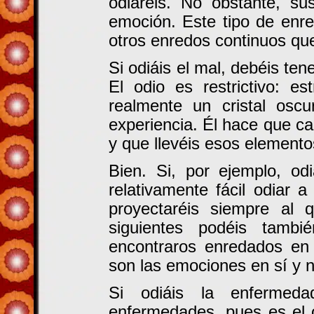
odiaréis. No obstante, su
emoción. Este tipo de enr
otros enredos continuos que
Si odiáis el mal, debéis te
El odio es restrictivo: e
realmente un cristal osc
experiencia. Él hace que c
y que llevéis esos elemento
Bien. Si, por ejemplo, od
relativamente fácil odiar 
proyectaréis siempre al 
siguientes podéis tamb
encontraros enredados en
son las emociones en sí y 
Si odiáis la enfermeda
enfermedades, pues es el od