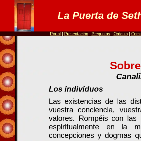
La Puerta de
Set
Portal
|
Presentación
|
Preguntas
|
Oráculo
|
Comu
Sobre
Canali
Los individuos
Las existencias de las dis
vuestra conciencia, vuest
valores. Rompéis con las 
espiritualmente en la 
concepciones y dogmas que