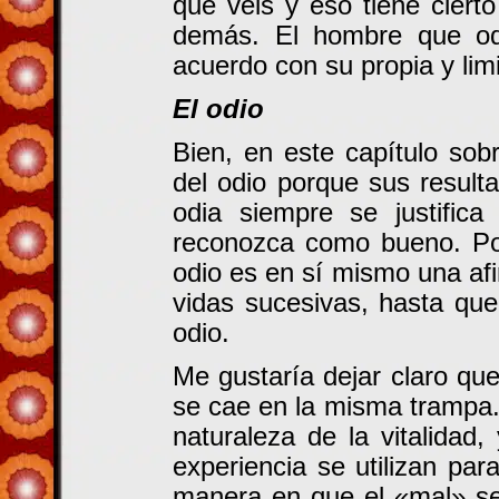
que veis y eso tiene ciert
demás. El hombre que odi
acuerdo con su propia y li
El odio
Bien, en este capítulo sob
del odio porque sus resul
odia siempre se justifi
reconozca como bueno. Por 
odio es en sí mismo una af
vidas sucesivas, hasta que
odio.
Me gustaría dejar claro qu
se cae en la misma trampa.
naturaleza de la vitalidad
experiencia se utilizan pa
manera en que el «mal» se