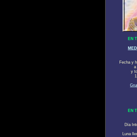
EN 
MED
Fecha y h
a
y t
1
Gru
EN 
Día Int
Luna lle