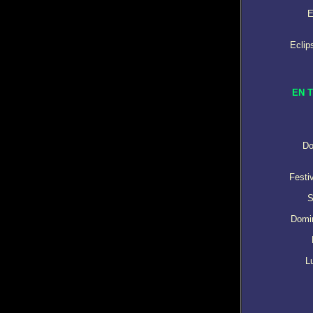
E
Eclip
EN 
Do
Festi
S
Domin
L