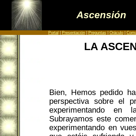
Ascensión
Portal
|
Presentación
|
Preguntas
|
Oráculo
|
Comu
LA ASCE
Bien, Hemos pedido hab
perspectiva sobre el 
experimentando en la
Subrayamos este coment
experimentando en vuest